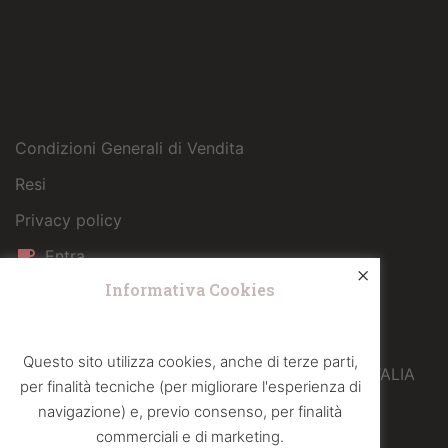
Condizioni Generali di Vendita
Resi
Privacy policy
Entra
×
Informativa Cookies
EUROCAF SRL
Sede operativa
Questo sito utilizza cookies, anche di terze parti,
Via Galileo Ferraris 12 – 10040 Druento (TO) – ITALIA
per finalità tecniche (per migliorare l'esperienza di
navigazione) e, previo consenso, per finalità
info@eurocafcaffe.it
commerciali e di marketing.
+39 011 4365400