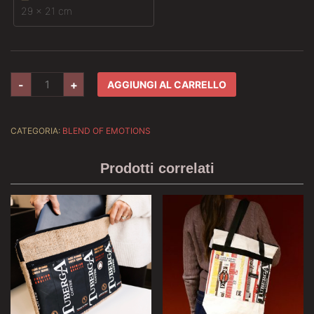
29 x 21 cm
BEAUTY
-
+
AGGIUNGI AL CARRELLO
DI
JUTA
quantità
CATEGORIA:
BLEND OF EMOTIONS
Prodotti correlati