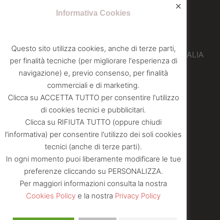
×
Informativa Cookies
EUROCAF SRL
Sede operativa
Questo sito utilizza cookies, anche di terze parti,
Via Galileo Ferraris 12 – 10040 Druento (TO) – ITALIA
per finalità tecniche (per migliorare l'esperienza di
navigazione) e, previo consenso, per finalità
info@eurocafcaffe.it
commerciali e di marketing.
+39 011 4365400
Clicca su ACCETTA TUTTO per consentire l'utilizzo
+39 011 4390583
di cookies tecnici e pubblicitari.
Clicca su RIFIUTA TUTTO (oppure chiudi
l'informativa) per consentire l'utilizzo dei soli cookies
SEGUICI SU
Facebook
|
Instagram
tecnici (anche di terze parti).
In ogni momento puoi liberamente modificare le tue
P. IVA e Cod. Fisc.: 06810110012
preferenze cliccando su PERSONALIZZA.
Reg. Imprese di TO: 06810110012
Per maggiori informazioni consulta la nostra
Capitale Sociale: € 12.000 i.v.
Cookies Policy
e la nostra
Privacy Policy
Numero REA: TO-815678