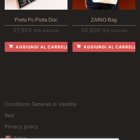
Porta Pc-Porta Doc
ZAINO-Bag
27,90
€
26,90
€
IVA inclusa
IVA inclusa
AGGIUNGI AL CARRELLO
AGGIUNGI AL CARRELLO
Condizioni Generali di Vendita
Resi
Privacy policy
Entra