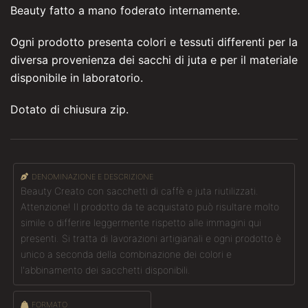
Beauty fatto a mano foderato internamente.
Ogni prodotto presenta colori e tessuti differenti per la
diversa provenienza dei sacchi di juta e per il materiale
disponibile in laboratorio.
Dotato di chiusura zip.
DENOMINAZIONE E DESCRIZIONE
Beauty Creato con sacchetti di caffè e juta riutilizzati.
Attenzione! Il prodotto da te acquistato può risultare molto
simile o differire leggermente rispetto alle immagini qui
presenti. Si tratta di lavorazioni artigianali e ogni prodotto è
unico a seconda della combinazione dei colori e
l'abbinamento dei sacchetti disponibili.
FORMATO