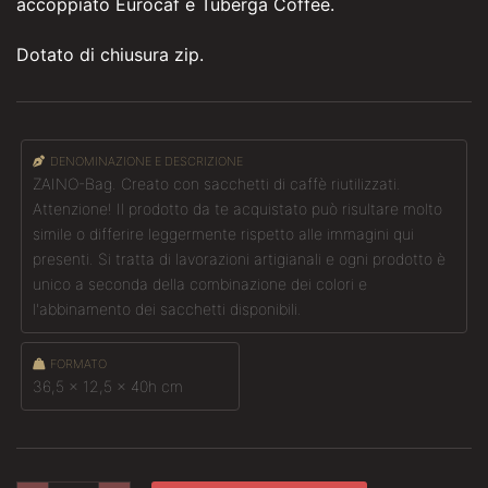
accoppiato Eurocaf e Tuberga Coffee.
Dotato di chiusura zip.
DENOMINAZIONE E DESCRIZIONE
ZAINO-Bag. Creato con sacchetti di caffè riutilizzati.
Attenzione! Il prodotto da te acquistato può risultare molto
simile o differire leggermente rispetto alle immagini qui
presenti. Si tratta di lavorazioni artigianali e ogni prodotto è
unico a seconda della combinazione dei colori e
l'abbinamento dei sacchetti disponibili.
FORMATO
36,5 x 12,5 x 40h cm