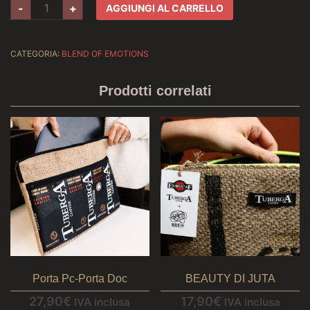
ZAINO-
-
+
AGGIUNGI AL CARRELLO
Bag
quantità
CATEGORIA:
BLEND OF EMOTIONS
Prodotti correlati
Porta Pc-Porta Doc
BEAUTY DI JUTA
27,90
€
17,90
€
IVA inclusa
IVA inclusa