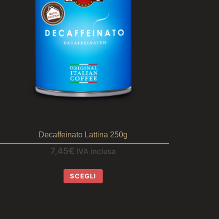
Decaffeinato Lattina 250g
7,45
€
IVA inclusa
SCEGLI