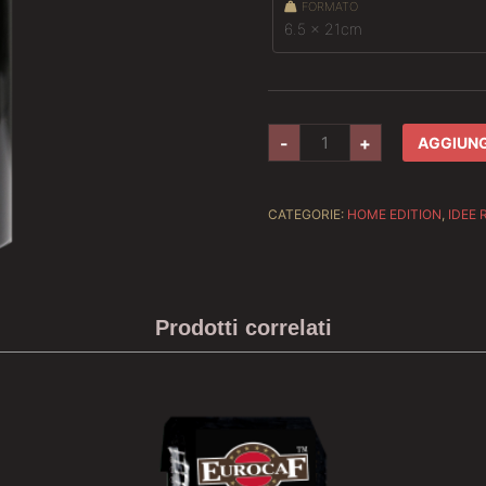
FORMATO
6.5 x 21cm
Borraccia
-
+
AGGIUNG
Tuberga
Coffee
quantità
CATEGORIE:
HOME EDITION
,
IDEE 
Prodotti correlati