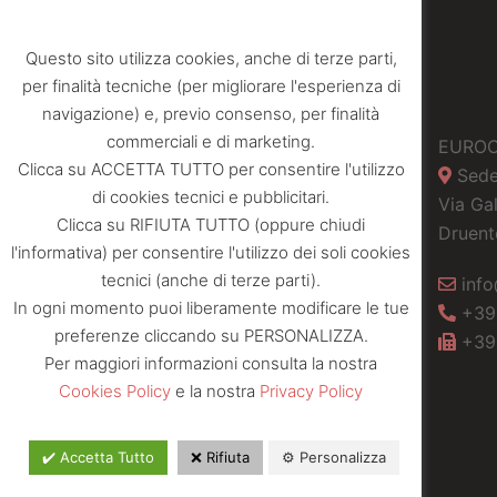
Questo sito utilizza cookies, anche di terze parti,
per finalità tecniche (per migliorare l'esperienza di
navigazione) e, previo consenso, per finalità
commerciali e di marketing.
Condizioni Generali di Vendita
EUROC
Clicca su ACCETTA TUTTO per consentire l'utilizzo
Sede
Resi
di cookies tecnici e pubblicitari.
Via Gal
Clicca su RIFIUTA TUTTO (oppure chiudi
Privacy policy
Druent
l'informativa) per consentire l'utilizzo dei soli cookies
Entra
tecnici (anche di terze parti).
info
In ogni momento puoi liberamente modificare le tue
+39
preferenze cliccando su PERSONALIZZA.
+39
Per maggiori informazioni consulta la nostra
Cookies Policy
e la nostra
Privacy Policy
✔️ Accetta Tutto
❌ Rifiuta
⚙️ Personalizza