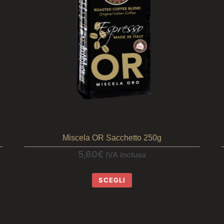
Miscela OR Sacchetto 250g
5,60
€
IVA inclusa
SCEGLI