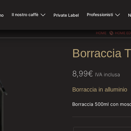
Il nostro caffè
Professionisti
mo
Private Label
N
HOME
HOME ED
Borraccia 
8,99
€
IVA inclusa
Borraccia in alluminio
Borraccia 500ml con mosch