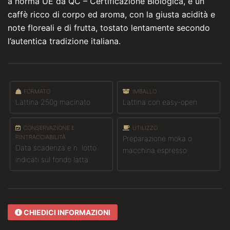
a norma UE da QC – Certificazione Biologica, è un
caffè ricco di corpo ed aroma, con la giusta acidità e
note floreali e di frutta, tostato lentamente secondo
l’autentica tradizione italiana.
FORMATO
IMBALLO
Lattina 250g macinato
Lattina con easy-open
CONSERVAZIONE E
UTILIZZO
RINTRACCIABILITÀ
Preparazione moka o
Data scadenza e n. lotto
macchina espresso
indicati sul fondo latta
CHIEDICI INFORMAZIONI