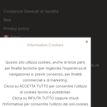
Condizioni Generali di Vendita
Resi
Privacy policy
Entra
×
Informativa Cookies
EUROCAF SRL
Sede operativa
Questo sito utilizza cookies, anche di terze parti,
Via Galileo Ferraris 12 – 10040 Druento (TO) – ITALIA
per finalità tecniche (per migliorare l'esperienza di
navigazione) e, previo consenso, per finalità
info@eurocafcaffe.it
commerciali e di marketing.
+39 011 4365400
Clicca su ACCETTA TUTTO per consentire l'utilizzo
+39 011 4390583
di cookies tecnici e pubblicitari.
Clicca su RIFIUTA TUTTO (oppure chiudi
l'informativa) per consentire l'utilizzo dei soli cookies
SEGUICI SU
Facebook
|
Instagram