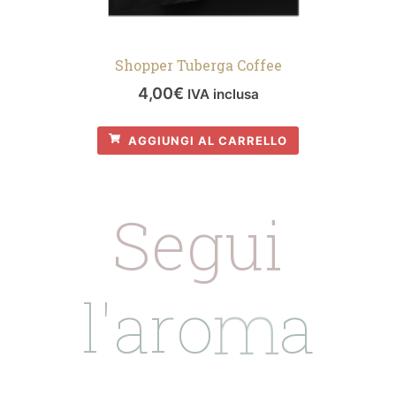
Shopper Tuberga Coffee
4,00
€
IVA inclusa
AGGIUNGI AL CARRELLO
Segui
l
'
a
r
o
m
a