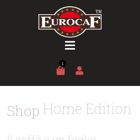
1
H
o
m
e
E
d
i
t
i
o
n
Shop
Il caffè è un foglio